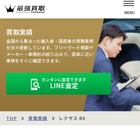
MENU
ホーム
Results
買取実績
選ばれる理由
全国から集まった輸入車・国産車の買取事例
高価買取の仕組み
を日々更新しています。フリーワード検索や
メーカー・車種別の絞り込みで、愛車に近い
売却の流れ
事例をすぐに確認できます。
買取強化車
カンタンに査定できます
買取実績
LINE査定
お客様の声
店舗・スタッフ紹介
運営会社
最強買取マガジン
TOP
買取実績
レクサス RX