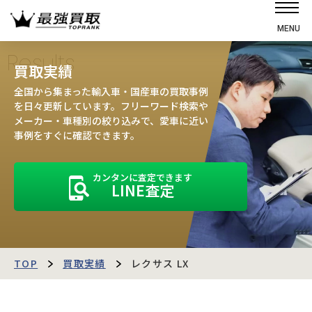
MENU
ホーム
Results
買取実績
選ばれる理由
全国から集まった輸入車・国産車の買取事例
高価買取の仕組み
を日々更新しています。フリーワード検索や
メーカー・車種別の絞り込みで、愛車に近い
売却の流れ
事例をすぐに確認できます。
買取強化車
カンタンに査定できます
買取実績
LINE査定
お客様の声
店舗・スタッフ紹介
運営会社
最強買取マガジン
TOP
買取実績
レクサス LX