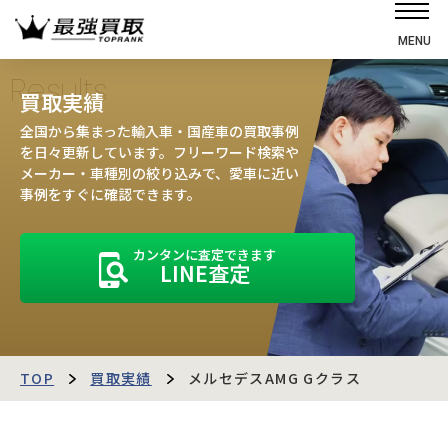
MENU
ホーム
Results
買取実績
選ばれる理由
全国から集まった輸入車・国産車の買取事例
高価買取の仕組み
を日々更新しています。フリーワード検索や
メーカー・車種別の絞り込みで、愛車に近い
売却の流れ
事例をすぐに確認できます。
買取強化車
カンタンに査定できます
買取実績
LINE査定
お客様の声
店舗・スタッフ紹介
運営会社
最強買取マガジン
TOP
買取実績
メルセデスAMG Gクラス