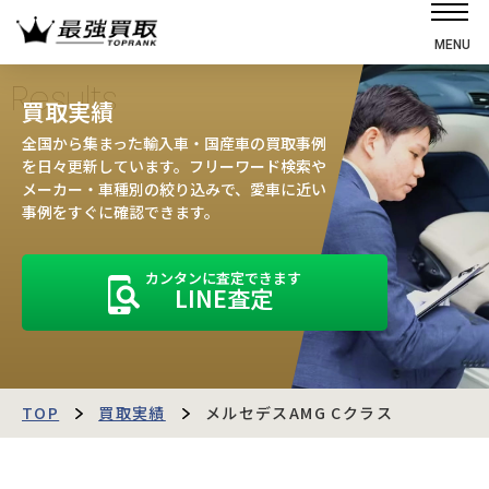
MENU
ホーム
Results
買取実績
選ばれる理由
全国から集まった輸入車・国産車の買取事例
高価買取の仕組み
を日々更新しています。フリーワード検索や
メーカー・車種別の絞り込みで、愛車に近い
売却の流れ
事例をすぐに確認できます。
買取強化車
カンタンに査定できます
買取実績
LINE査定
お客様の声
店舗・スタッフ紹介
運営会社
最強買取マガジン
TOP
買取実績
メルセデスAMG Cクラス