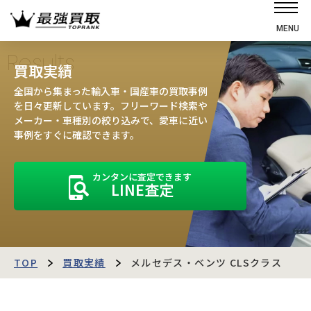
MENU
ホーム
Results
買取実績
選ばれる理由
全国から集まった輸入車・国産車の買取事例
高価買取の仕組み
を日々更新しています。フリーワード検索や
メーカー・車種別の絞り込みで、愛車に近い
売却の流れ
事例をすぐに確認できます。
買取強化車
カンタンに査定できます
買取実績
LINE査定
お客様の声
店舗・スタッフ紹介
運営会社
最強買取マガジン
TOP
買取実績
メルセデス・ベンツ CLSクラス