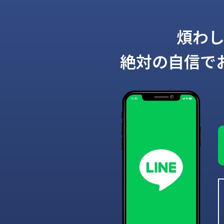
煩わ
絶対の自信で