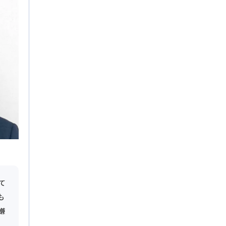
て
も
嫌