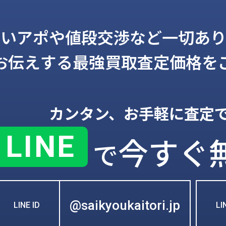
しいアポや値段交渉など一切あり
お伝えする
最強買取査定価格を
カンタン、お手軽に査定
LINE
今すぐ
で
@saikyoukaitori.jp
LINE ID
L