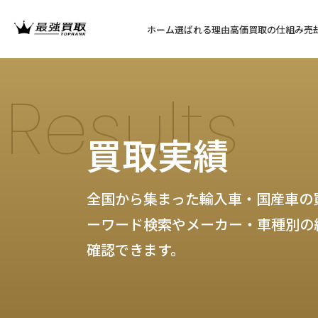
ホーム
選ばれる理由
高価買取の仕組み
売
Results
買取実績
全国から集まった輸入車・国産車の
ーワード検索やメーカー・車種別の
確認できます。