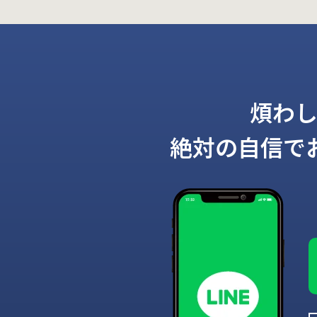
煩わ
絶対の自信で