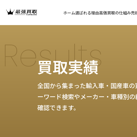
ホーム
選ばれる理由
高価買取の仕組み
売
Results
買取実績
全国から集まった輸入車・国産車の
ーワード検索やメーカー・車種別の
確認できます。