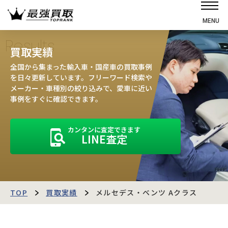
MENU
ホーム
Results
買取実績
選ばれる理由
全国から集まった輸入車・国産車の買取事例
高価買取の仕組み
を日々更新しています。フリーワード検索や
メーカー・車種別の絞り込みで、愛車に近い
売却の流れ
事例をすぐに確認できます。
買取強化車
カンタンに査定できます
買取実績
LINE査定
お客様の声
店舗・スタッフ紹介
運営会社
最強買取マガジン
TOP
買取実績
メルセデス・ベンツ Aクラス