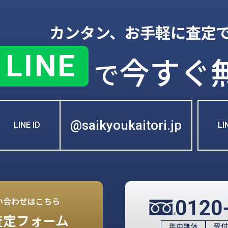
カンタン、お手軽に査定
LINE
今すぐ
で
@saikyoukaitori.jp
LINE ID
L
い合わせはこちら
査定フォーム
年中無休
受付