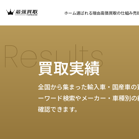
ホーム
選ばれる理由
高価買取の仕組み
売
Results
買取実績
全国から集まった輸入車・国産車の
ーワード検索やメーカー・車種別の
確認できます。