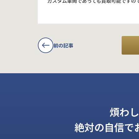
カスタム車両であっても買取可能ですの
前の記事
煩わ
絶対の自信で