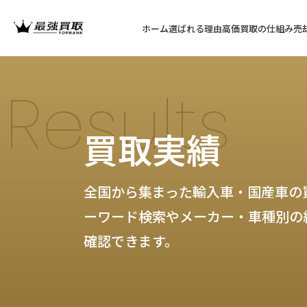
ホーム
選ばれる理由
高価買取の仕組み
売
Results
買取実績
全国から集まった輸入車・国産車の
ーワード検索やメーカー・車種別の
確認できます。