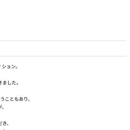
ィション。
きました。
いうこともあり、
が、
だき、