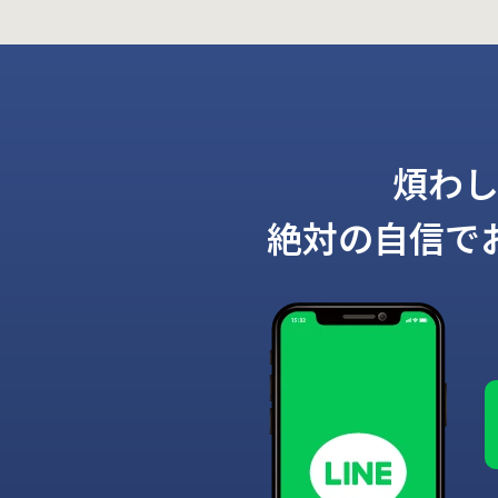
煩わ
絶対の自信で