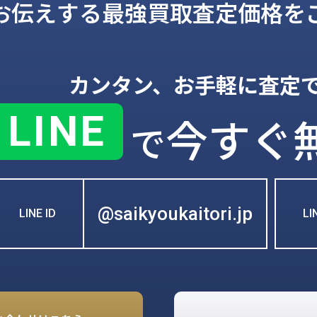
お伝えする
最強買取査定価格を
カンタン、お手軽に査定
LINE
今すぐ
で
@saikyoukaitori.jp
LINE ID
L