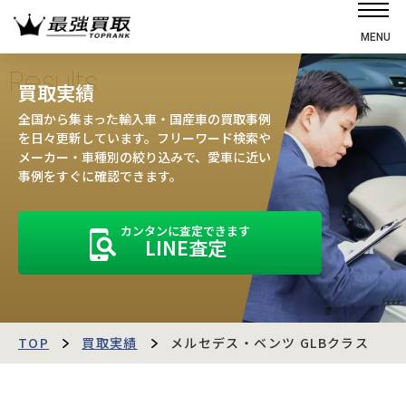
MENU
ホーム
Results
買取実績
選ばれる理由
全国から集まった輸入車・国産車の買取事例
高価買取の仕組み
を日々更新しています。フリーワード検索や
メーカー・車種別の絞り込みで、愛車に近い
売却の流れ
事例をすぐに確認できます。
買取強化車
カンタンに査定できます
買取実績
LINE査定
お客様の声
店舗・スタッフ紹介
運営会社
最強買取マガジン
TOP
買取実績
メルセデス・ベンツ GLBクラス