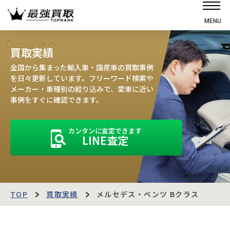
MENU
ホーム
Results
買取実績
選ばれる理由
全国から集まった輸入車・国産車の買取事例
高価買取の仕組み
を日々更新しています。フリーワード検索や
メーカー・車種別の絞り込みで、愛車に近い
売却の流れ
事例をすぐに確認できます。
買取強化車
カンタンに査定できます
買取実績
LINE査定
お客様の声
店舗・スタッフ紹介
運営会社
最強買取マガジン
TOP
買取実績
メルセデス・ベンツ Bクラス