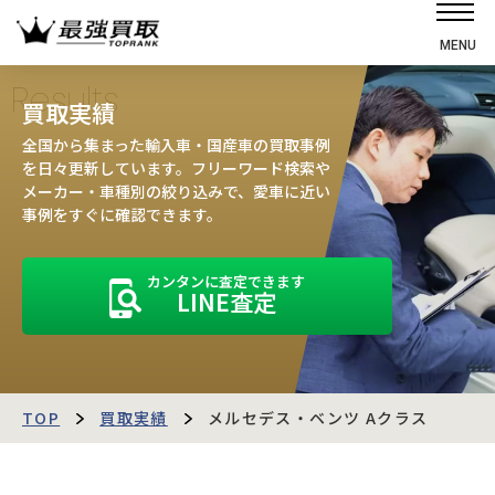
MENU
ホーム
Results
買取実績
選ばれる理由
全国から集まった輸入車・国産車の買取事例
高価買取の仕組み
を日々更新しています。フリーワード検索や
メーカー・車種別の絞り込みで、愛車に近い
売却の流れ
事例をすぐに確認できます。
買取強化車
カンタンに査定できます
買取実績
LINE査定
お客様の声
店舗・スタッフ紹介
運営会社
最強買取マガジン
TOP
買取実績
メルセデス・ベンツ Aクラス