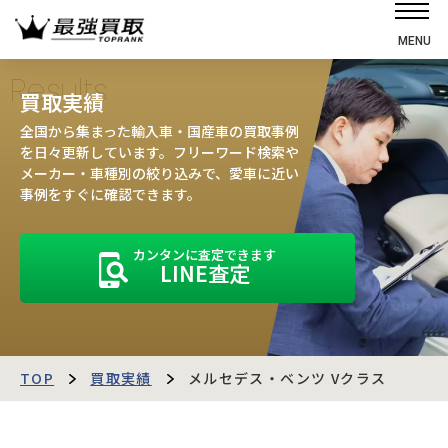
MENU
ホーム
Results
買取実績
選ばれる理由
全国から集まった輸入車・国産車の買取事例
高価買取の仕組み
を日々更新しています。フリーワード検索や
メーカー・車種別の絞り込みで、愛車に近い
売却の流れ
事例をすぐに確認できます。
買取強化車
カンタンに査定できます
買取実績
LINE査定
お客様の声
店舗・スタッフ紹介
運営会社
最強買取マガジン
TOP
買取実績
メルセデス・ベンツ Vクラス