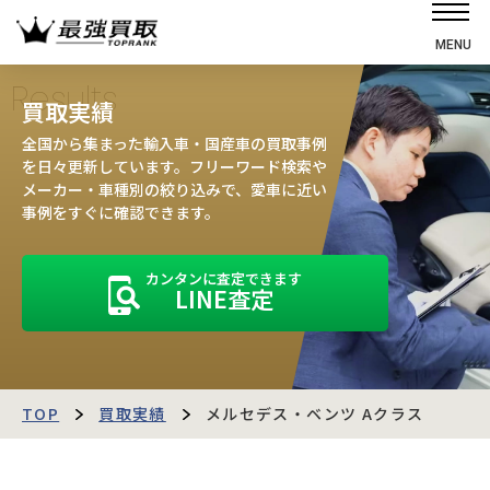
MENU
ホーム
Results
買取実績
選ばれる理由
全国から集まった輸入車・国産車の買取事例
高価買取の仕組み
を日々更新しています。フリーワード検索や
メーカー・車種別の絞り込みで、愛車に近い
売却の流れ
事例をすぐに確認できます。
買取強化車
カンタンに査定できます
買取実績
LINE査定
お客様の声
店舗・スタッフ紹介
運営会社
最強買取マガジン
TOP
買取実績
メルセデス・ベンツ Aクラス