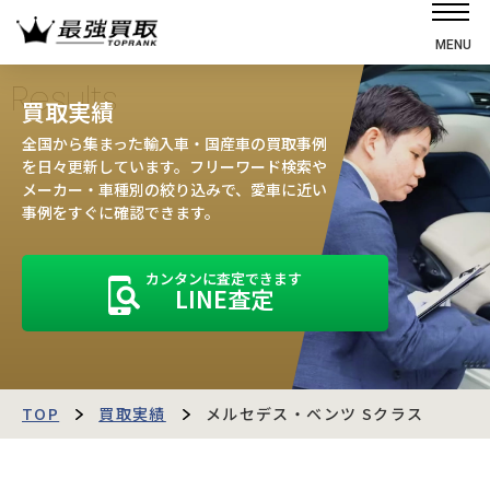
MENU
ホーム
Results
買取実績
選ばれる理由
全国から集まった輸入車・国産車の買取事例
高価買取の仕組み
を日々更新しています。フリーワード検索や
メーカー・車種別の絞り込みで、愛車に近い
売却の流れ
事例をすぐに確認できます。
買取強化車
カンタンに査定できます
買取実績
LINE査定
お客様の声
店舗・スタッフ紹介
運営会社
最強買取マガジン
TOP
買取実績
メルセデス・ベンツ Sクラス