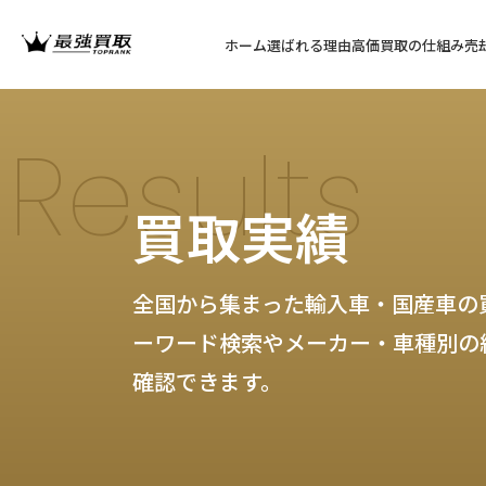
ホーム
選ばれる理由
高価買取の仕組み
売
Results
買取実績
全国から集まった輸入車・国産車の
ーワード検索やメーカー・車種別の
確認できます。