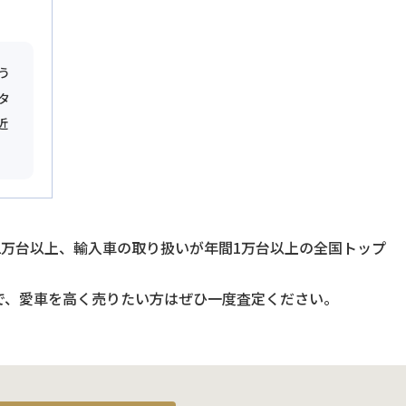
う
タ
近
2万台以上、輸入車の取り扱いが年間1万台以上の全国トップ
で、愛車を高く売りたい方はぜひ一度査定ください。