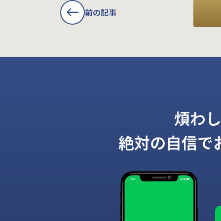
前の記事
煩わ
絶対の自信で