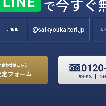
LINE
今すぐ
で
@saikyoukaitori.jp
LINE ID
L
い合わせはこちら
査定フォーム
年中無休
受付