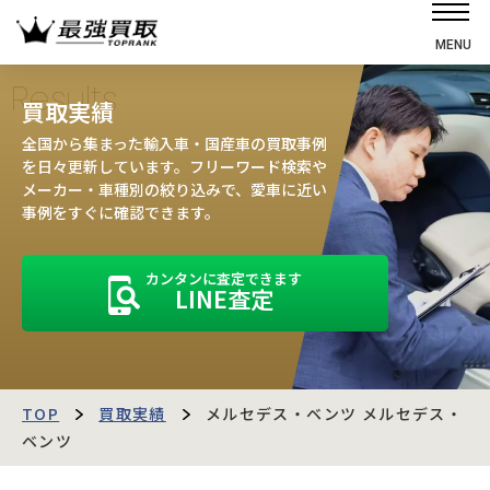
MENU
ホーム
Results
買取実績
選ばれる理由
全国から集まった輸入車・国産車の買取事例
高価買取の仕組み
を日々更新しています。フリーワード検索や
メーカー・車種別の絞り込みで、愛車に近い
売却の流れ
事例をすぐに確認できます。
買取強化車
カンタンに査定できます
買取実績
LINE査定
お客様の声
店舗・スタッフ紹介
運営会社
最強買取マガジン
TOP
買取実績
メルセデス・ベンツ メルセデス・
ベンツ