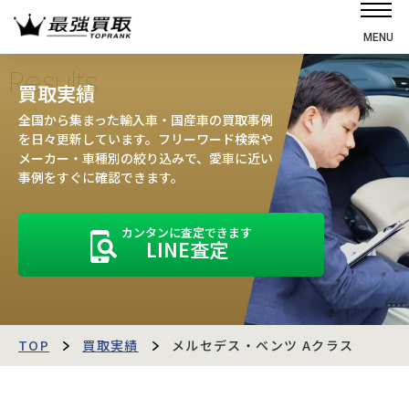
MENU
ホーム
Results
買取実績
選ばれる理由
全国から集まった輸入車・国産車の買取事例
高価買取の仕組み
を日々更新しています。フリーワード検索や
メーカー・車種別の絞り込みで、愛車に近い
売却の流れ
事例をすぐに確認できます。
買取強化車
カンタンに査定できます
買取実績
LINE査定
お客様の声
店舗・スタッフ紹介
運営会社
最強買取マガジン
TOP
買取実績
メルセデス・ベンツ Aクラス