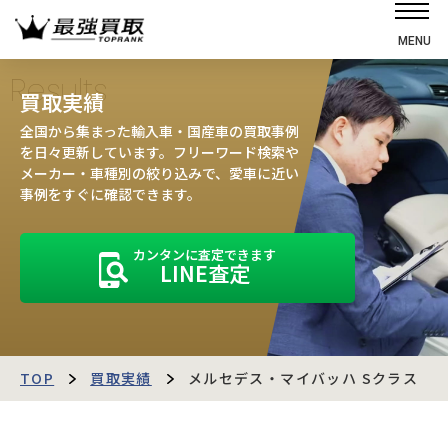
MENU
ホーム
Results
買取実績
選ばれる理由
全国から集まった輸入車・国産車の買取事例
高価買取の仕組み
を日々更新しています。フリーワード検索や
メーカー・車種別の絞り込みで、愛車に近い
売却の流れ
事例をすぐに確認できます。
買取強化車
カンタンに査定できます
買取実績
LINE査定
お客様の声
店舗・スタッフ紹介
運営会社
最強買取マガジン
TOP
買取実績
メルセデス・マイバッハ Sクラス