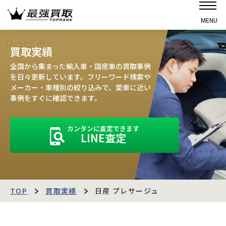
MENU
ホーム
Results
買取実績
選ばれる理由
全国から集まった輸入車・国産車の買取事例
高価買取の仕組み
を日々更新しています。フリーワード検索や
メーカー・車種別の絞り込みで、愛車に近い
売却の流れ
事例をすぐに確認できます。
買取強化車
カンタンに査定できます
買取実績
LINE査定
お客様の声
店舗・スタッフ紹介
運営会社
最強買取マガジン
TOP
買取実績
日産 プレサージュ