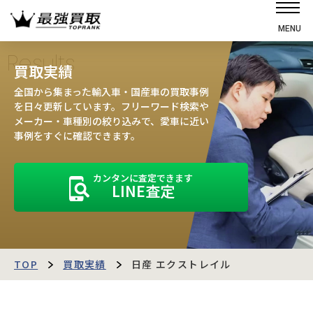
MENU
ホーム
Results
買取実績
選ばれる理由
全国から集まった輸入車・国産車の買取事例
高価買取の仕組み
を日々更新しています。フリーワード検索や
メーカー・車種別の絞り込みで、愛車に近い
売却の流れ
事例をすぐに確認できます。
買取強化車
カンタンに査定できます
買取実績
LINE査定
お客様の声
店舗・スタッフ紹介
運営会社
最強買取マガジン
TOP
買取実績
日産 エクストレイル