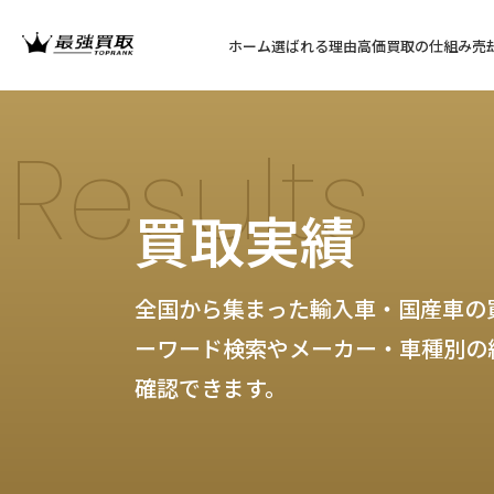
ホーム
選ばれる理由
高価買取の仕組み
売
Results
買取実績
全国から集まった輸入車・国産車の
ーワード検索やメーカー・車種別の
確認できます。