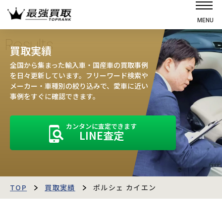
MENU
ホーム
Results
買取実績
選ばれる理由
全国から集まった輸入車・国産車の買取事例
高価買取の仕組み
を日々更新しています。フリーワード検索や
メーカー・車種別の絞り込みで、愛車に近い
売却の流れ
事例をすぐに確認できます。
買取強化車
カンタンに査定できます
買取実績
LINE査定
お客様の声
店舗・スタッフ紹介
運営会社
最強買取マガジン
TOP
買取実績
ポルシェ カイエン