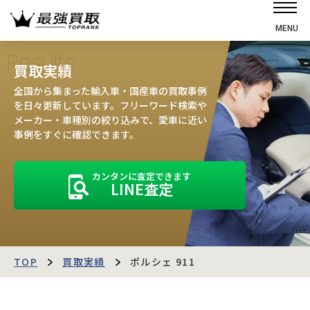
MENU
ホーム
Results
買取実績
選ばれる理由
全国から集まった輸入車・国産車の買取事例
高価買取の仕組み
を日々更新しています。フリーワード検索や
メーカー・車種別の絞り込みで、愛車に近い
売却の流れ
事例をすぐに確認できます。
買取強化車
カンタンに査定できます
買取実績
LINE査定
お客様の声
店舗・スタッフ紹介
運営会社
最強買取マガジン
TOP
買取実績
ポルシェ 911