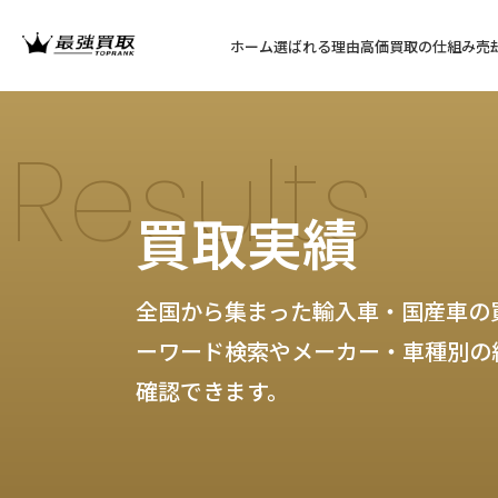
ホーム
選ばれる理由
高価買取の仕組み
売
Results
買取実績
全国から集まった輸入車・国産車の
ーワード検索やメーカー・車種別の
確認できます。