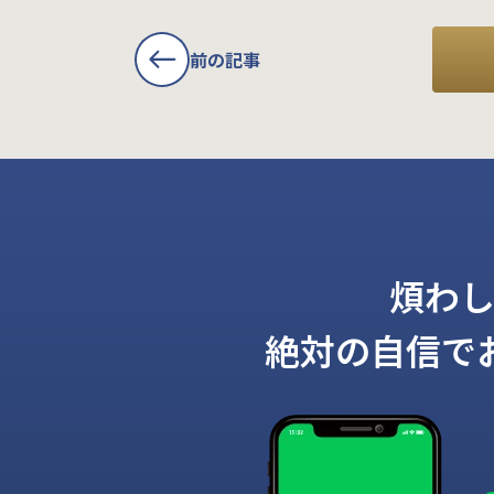
前の記事
煩わ
絶対の自信で