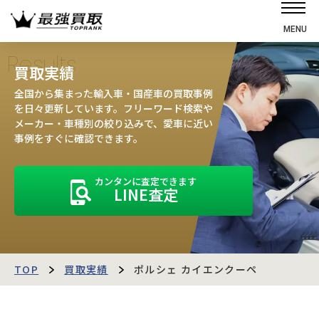
MENU
ホーム
Results
買取実績
選ばれる理由
全国から集まった輸入車・国産車の買取事例
高価買取の仕組み
を日々更新しています。フリーワード検索や
メーカー・車種別の絞り込みで、愛車に近い
売却の流れ
事例をすぐに確認できます。
買取強化車
カンタンに査定できます
買取実績
LINE査定
お客様の声
店舗・スタッフ紹介
運営会社
最強買取マガジン
TOP
買取実績
ポルシェ カイエンクーペ