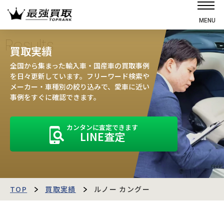
MENU
ホーム
Results
買取実績
選ばれる理由
全国から集まった輸入車・国産車の買取事例
高価買取の仕組み
を日々更新しています。フリーワード検索や
メーカー・車種別の絞り込みで、愛車に近い
売却の流れ
事例をすぐに確認できます。
買取強化車
カンタンに査定できます
買取実績
LINE査定
お客様の声
店舗・スタッフ紹介
運営会社
最強買取マガジン
TOP
買取実績
ルノー カングー