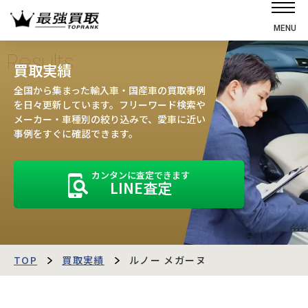
MENU
ホーム
Results
買取実績
選ばれる理由
全国から集まった輸入車・国産車の買取事例
高価買取の仕組み
を日々更新しています。フリーワード検索や
メーカー・車種別の絞り込みで、愛車に近い
売却の流れ
事例をすぐに確認できます。
買取強化車
カンタンに査定できます
買取実績
LINE査定
お客様の声
店舗・スタッフ紹介
運営会社
最強買取マガジン
TOP
買取実績
ルノー メガーヌ