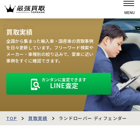
MENU
ホーム
Results
買取実績
選ばれる理由
全国から集まった輸入車・国産車の買取事例
高価買取の仕組み
を日々更新しています。フリーワード検索や
メーカー・車種別の絞り込みで、愛車に近い
売却の流れ
事例をすぐに確認できます。
買取強化車
カンタンに査定できます
買取実績
LINE査定
お客様の声
店舗・スタッフ紹介
運営会社
最強買取マガジン
TOP
買取実績
ランドローバー ディフェンダー