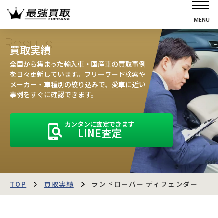
MENU
ホーム
Results
買取実績
選ばれる理由
全国から集まった輸入車・国産車の買取事例
高価買取の仕組み
を日々更新しています。フリーワード検索や
メーカー・車種別の絞り込みで、愛車に近い
売却の流れ
事例をすぐに確認できます。
買取強化車
カンタンに査定できます
買取実績
LINE査定
お客様の声
店舗・スタッフ紹介
運営会社
最強買取マガジン
TOP
買取実績
ランドローバー ディフェンダー