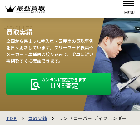
MENU
ホーム
Results
買取実績
選ばれる理由
全国から集まった輸入車・国産車の買取事例
高価買取の仕組み
を日々更新しています。フリーワード検索や
メーカー・車種別の絞り込みで、愛車に近い
売却の流れ
事例をすぐに確認できます。
買取強化車
カンタンに査定できます
買取実績
LINE査定
お客様の声
店舗・スタッフ紹介
運営会社
最強買取マガジン
TOP
買取実績
ランドローバー ディフェンダー