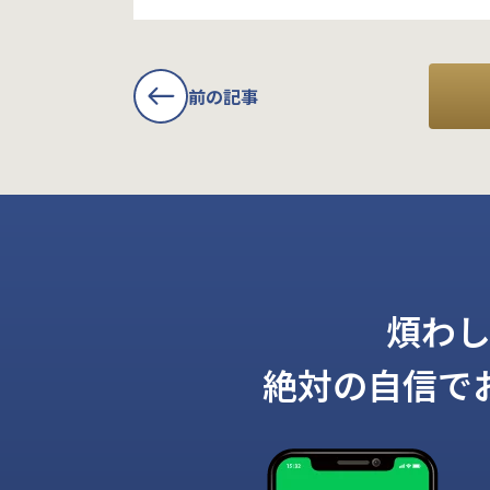
前の記事
煩わ
絶対の自信で