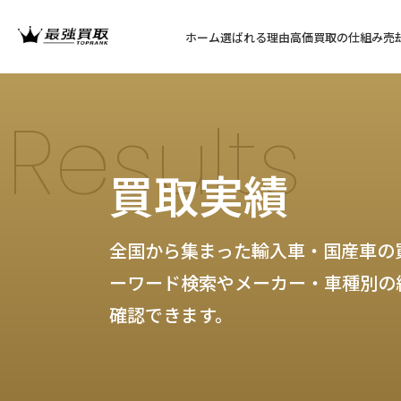
ホーム
選ばれる理由
高価買取の仕組み
売
Results
買取実績
全国から集まった輸入車・国産車の
ーワード検索やメーカー・車種別の
確認できます。