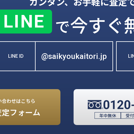
カンタン、お手軽に査定
LINE
今すぐ
で
@saikyoukaitori.jp
LINE ID
L
い合わせはこちら
査定フォーム
年中無休
受付