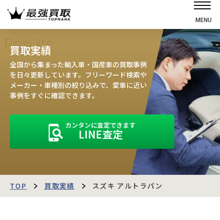
MENU
ホーム
Results
買取実績
選ばれる理由
全国から集まった輸入車・国産車の買取事例
高価買取の仕組み
を日々更新しています。フリーワード検索や
メーカー・車種別の絞り込みで、愛車に近い
売却の流れ
事例をすぐに確認できます。
買取強化車
カンタンに査定できます
買取実績
LINE査定
お客様の声
店舗・スタッフ紹介
運営会社
最強買取マガジン
TOP
買取実績
スズキ アルトラパン