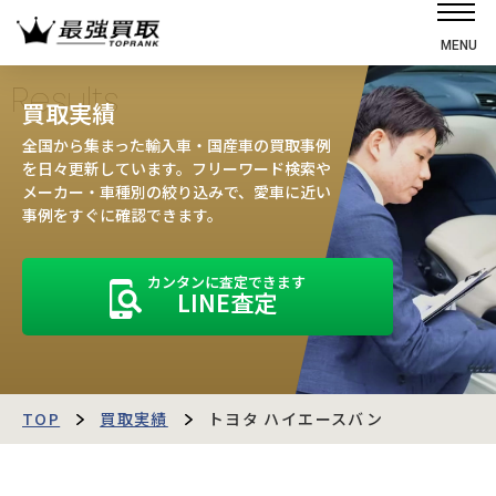
MENU
ホーム
Results
買取実績
選ばれる理由
全国から集まった輸入車・国産車の買取事例
高価買取の仕組み
を日々更新しています。フリーワード検索や
メーカー・車種別の絞り込みで、愛車に近い
売却の流れ
事例をすぐに確認できます。
買取強化車
カンタンに査定できます
買取実績
LINE査定
お客様の声
店舗・スタッフ紹介
運営会社
最強買取マガジン
TOP
買取実績
トヨタ ハイエースバン