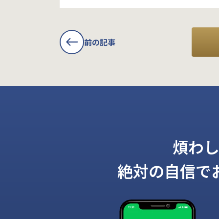
前の記事
煩わ
絶対の自信で