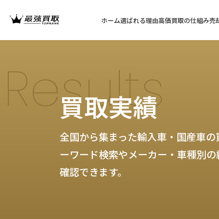
ホーム
選ばれる理由
高価買取の仕組み
売
Results
買取実績
全国から集まった輸入車・国産車の
ーワード検索やメーカー・車種別の
確認できます。