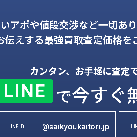
しいアポや値段交渉など一切あり
お伝えする
最強買取査定価格を
カンタン、お手軽に査定
LINE
今すぐ
で
@saikyoukaitori.jp
LINE ID
L