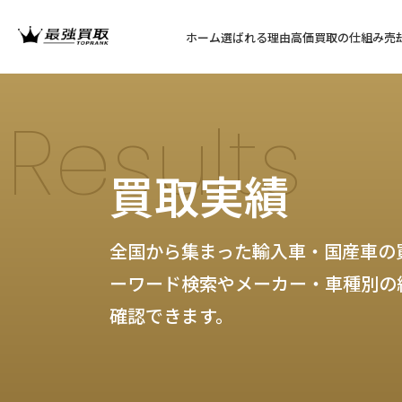
ホーム
選ばれる理由
高価買取の仕組み
売
Results
買取実績
全国から集まった輸入車・国産車の
ーワード検索やメーカー・車種別の
確認できます。