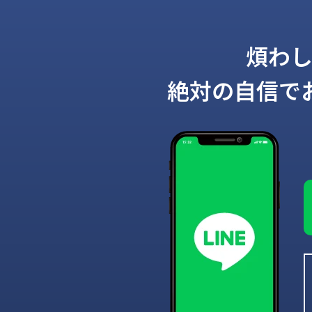
煩わ
絶対の自信で