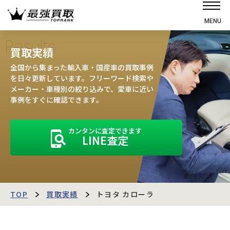
MENU
ホーム
Results
買取実績
選ばれる理由
全国から集まった輸入車・国産車の買取事例
高価買取の仕組み
を日々更新しています。フリーワード検索や
メーカー・車種別の絞り込みで、愛車に近い
売却の流れ
事例をすぐに確認できます。
買取強化車
カンタンに査定できます
買取実績
LINE査定
お客様の声
店舗・スタッフ紹介
運営会社
最強買取マガジン
TOP
買取実績
トヨタ カローラ