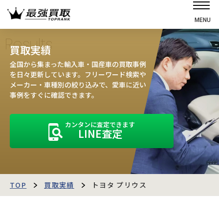
MENU
ホーム
Results
買取実績
選ばれる理由
全国から集まった輸入車・国産車の買取事例
高価買取の仕組み
を日々更新しています。フリーワード検索や
メーカー・車種別の絞り込みで、愛車に近い
売却の流れ
事例をすぐに確認できます。
買取強化車
カンタンに査定できます
買取実績
LINE査定
お客様の声
店舗・スタッフ紹介
運営会社
最強買取マガジン
TOP
買取実績
トヨタ プリウス