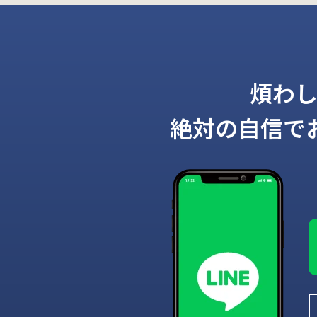
煩わ
絶対の自信で