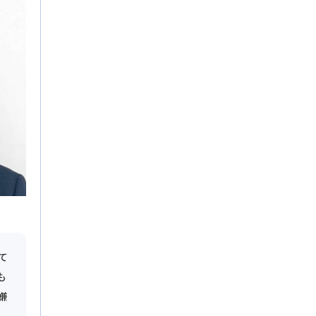
て
も
嫌