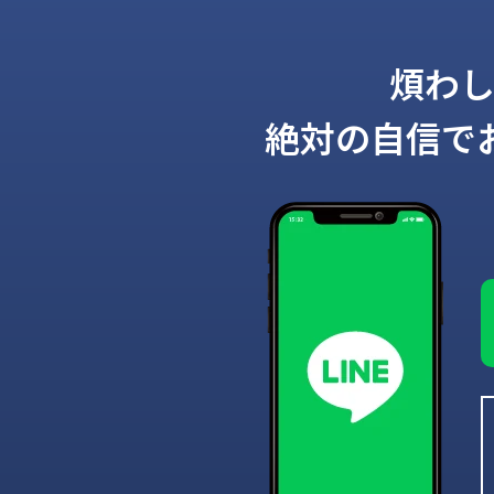
煩わ
絶対の自信で