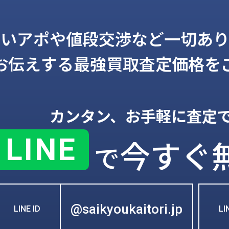
しいアポや値段交渉など一切あり
お伝えする
最強買取査定価格を
カンタン、お手軽に査定
LINE
今すぐ
で
@saikyoukaitori.jp
LINE ID
L