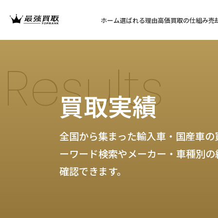
ホーム
選ばれる理由
高価買取の仕組み
売
Results
買取実績
全国から集まった輸入車・国産車の
ーワード検索やメーカー・車種別の
確認できます。