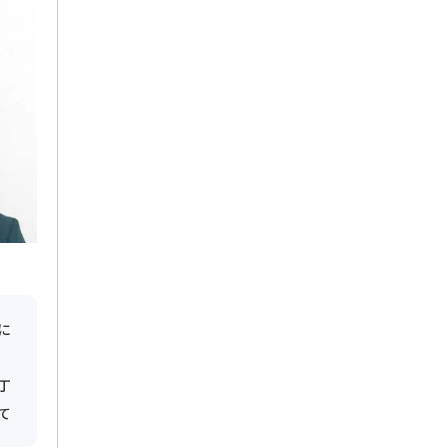
に
丁
て