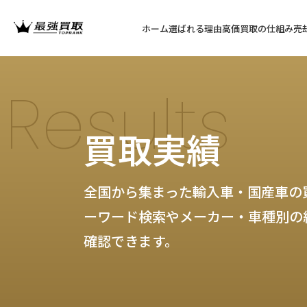
ホーム
選ばれる理由
高価買取の仕組み
売
Results
買取実績
全国から集まった輸入車・国産車の
ーワード検索やメーカー・車種別の
確認できます。