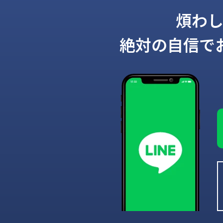
煩わ
絶対の自信で