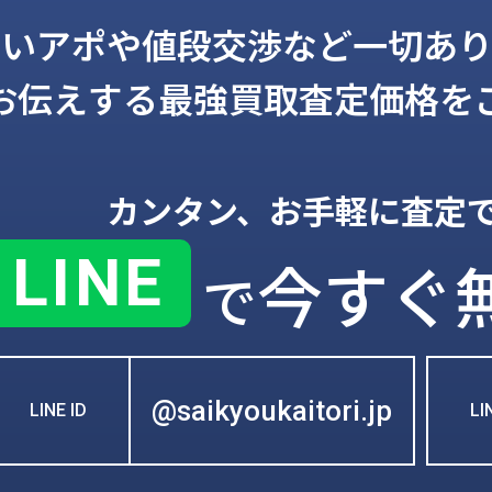
しいアポや値段交渉など一切あり
お伝えする
最強買取査定価格を
カンタン、お手軽に査定
LINE
今すぐ
で
@saikyoukaitori.jp
LINE ID
L