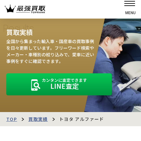
MENU
ホーム
Results
買取実績
選ばれる理由
全国から集まった輸入車・国産車の買取事例
高価買取の仕組み
を日々更新しています。フリーワード検索や
メーカー・車種別の絞り込みで、愛車に近い
売却の流れ
事例をすぐに確認できます。
買取強化車
カンタンに査定できます
買取実績
LINE査定
お客様の声
店舗・スタッフ紹介
運営会社
最強買取マガジン
TOP
買取実績
トヨタ アルファード