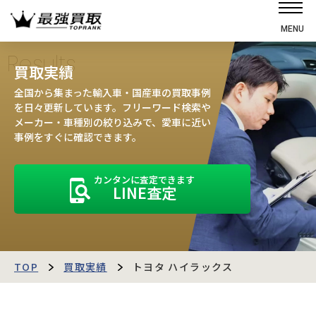
MENU
ホーム
Results
買取実績
選ばれる理由
全国から集まった輸入車・国産車の買取事例
高価買取の仕組み
を日々更新しています。フリーワード検索や
メーカー・車種別の絞り込みで、愛車に近い
売却の流れ
事例をすぐに確認できます。
買取強化車
カンタンに査定できます
買取実績
LINE査定
お客様の声
店舗・スタッフ紹介
運営会社
最強買取マガジン
TOP
買取実績
トヨタ ハイラックス