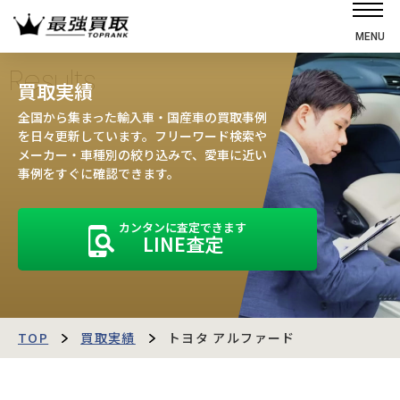
MENU
ホーム
Results
買取実績
選ばれる理由
全国から集まった輸入車・国産車の買取事例
高価買取の仕組み
を日々更新しています。フリーワード検索や
メーカー・車種別の絞り込みで、愛車に近い
売却の流れ
事例をすぐに確認できます。
買取強化車
カンタンに査定できます
買取実績
LINE査定
お客様の声
店舗・スタッフ紹介
運営会社
最強買取マガジン
TOP
買取実績
トヨタ アルファード