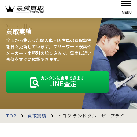
MENU
ホーム
Results
買取実績
選ばれる理由
全国から集まった輸入車・国産車の買取事例
高価買取の仕組み
を日々更新しています。フリーワード検索や
メーカー・車種別の絞り込みで、愛車に近い
売却の流れ
事例をすぐに確認できます。
買取強化車
カンタンに査定できます
買取実績
LINE査定
お客様の声
店舗・スタッフ紹介
運営会社
最強買取マガジン
TOP
買取実績
トヨタ ランドクルーザープラド