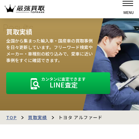
MENU
ホーム
Results
買取実績
選ばれる理由
全国から集まった輸入車・国産車の買取事例
高価買取の仕組み
を日々更新しています。フリーワード検索や
メーカー・車種別の絞り込みで、愛車に近い
売却の流れ
事例をすぐに確認できます。
買取強化車
カンタンに査定できます
買取実績
LINE査定
お客様の声
店舗・スタッフ紹介
運営会社
最強買取マガジン
TOP
買取実績
トヨタ アルファード