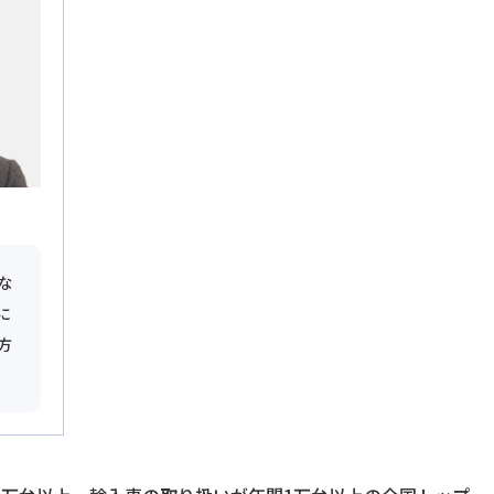
な
に
方