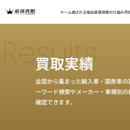
ホーム
選ばれる理由
高価買取の仕組み
売
Results
買取実績
全国から集まった輸入車・国産車の
ーワード検索やメーカー・車種別の
確認できます。