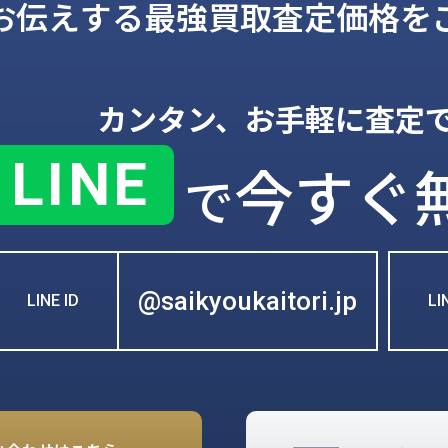
お伝えする
最強買取査定価格を
カンタン、お手軽に査定
LINE
今すぐ
で
@saikyoukaitori.jp
LINE ID
L