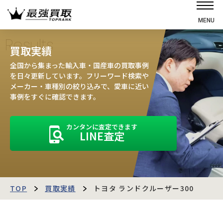
MENU
ホーム
Results
買取実績
選ばれる理由
全国から集まった輸入車・国産車の買取事例
高価買取の仕組み
を日々更新しています。フリーワード検索や
メーカー・車種別の絞り込みで、愛車に近い
売却の流れ
事例をすぐに確認できます。
買取強化車
カンタンに査定できます
買取実績
LINE査定
お客様の声
店舗・スタッフ紹介
運営会社
最強買取マガジン
TOP
買取実績
トヨタ ランドクルーザー300